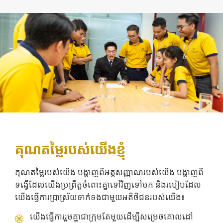
គុណតម្លៃរបស់យើងខ្ញុំ
គុណតម្លៃរបស់យើង បង្ហាញពីអត្តសញ្ញាណរបស់យើង បង្ហាញពី
ទង្វើដែលយើងប្រព្រឹត្តចំពោះគ្នាទៅវិញទៅមក និងរបៀបដែល
យើងធ្វើការប្រាស្រ័យទាក់ទងជាមួយអតិថិជនរបស់យើង៖
យើងធ្វើការរួមគ្នាជាក្រុមតែមួយដើម្បីសម្រេចគោលដៅ