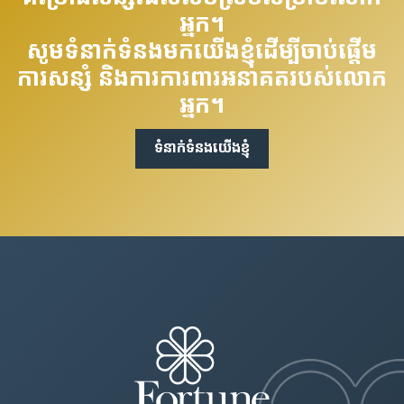
អ្នក។
សូមទំនាក់ទំនងមកយើងខ្ញុំដើម្បីចាប់ផ្តើម
ការសន្សំ និងការការពារអនាគតរបស់លោក
អ្នក។
ទំនាក់​ទំនងយើងខ្ញុំ