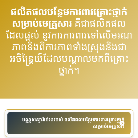
ផលិតផលបន្ថែមការពារគ្រោះថ្នាក់
សម្រាប់មេគ្រួសារ
គឺជាផលិតផល
ដែលផ្តល់ នូវការការពារទៅលើមរណ
ភាពនិងពិការភាពទាំងស្រុងនិងជា
អចិន្ត្រៃយ៍ដែលបណ្តាលមកពីគ្រោះ
ថ្នាក់។
បណ្ណសន្យារ៉ាប់រងរបស់ ផលិតផលបន្ថែមការពារគ្រោះថ្នាក់
សម្រាប់មេគ្រួសារ