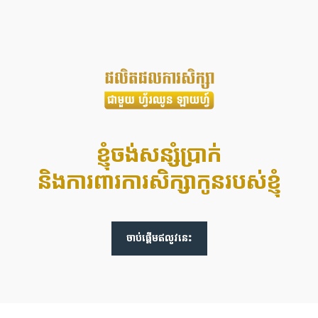
ខ្ញុំចង់សន្សំប្រាក់
និងការពារការសិក្សាកូនរបស់ខ្ញុំ
ចាប់ផ្តើមឥលូវនេះ