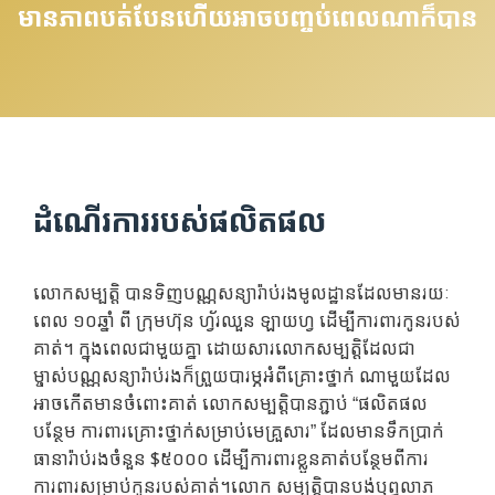
មានភាពបត់បែនហើយអាចបញ្ចប់ពេលណាក៏បាន
ដំណើរការរបស់ផលិតផល
លោកសម្បត្តិ បានទិញបណ្ណសន្យារ៉ាប់រងមូលដ្ឋានដែលមានរយៈ
ពេល ១០ឆ្នាំ ពី ក្រុមហ៊ុន ហ្វ័រឈួន ឡាយហ្វ ដើម្បីការពារកូនរបស់
គាត់។ ក្នុងពេលជាមួយគ្នា ដោយសារលោកសម្បត្តិដែលជា
ម្ចាស់បណ្ណសន្យារ៉ាប់រងក៏ព្រួយបារម្ភអំពីគ្រោះថ្នាក់ ណាមួយដែល
អាចកើតមានចំពោះគាត់ លោកសម្បត្តិបានភ្ជាប់ “ផលិតផល
បន្ថែម ការពារគ្រោះថ្នាក់សម្រាប់មេគ្រួសារ” ដែលមានទឹកប្រាក់
ធានារ៉ាប់រងចំនួន $៥០០០ ដើម្បីការពារខ្លួនគាត់បន្ថែមពីការ
ការពារសម្រាប់កូនរបស់គាត់។លោក សម្បត្តិបានបង់បុព្វលាភ