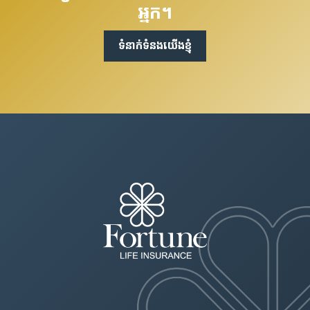
អ្នក។
ទំនាក់​ទំនងយើងខ្ញុំ