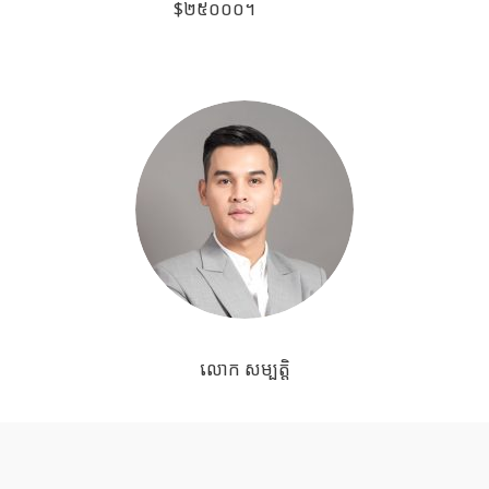
$២៥០០០។
លោក សម្បត្តិ