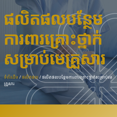
ផលិតផលបន្ថែម
ការពារគ្រោះថ្នាក់
សម្រាប់មេគ្រួសារ
ទំព័រដើម
/
ផលិតផល
/
ផលិតផលបន្ថែមការពារគ្រោះថ្នាក់សម្រាប់មេ
គ្រួសារ