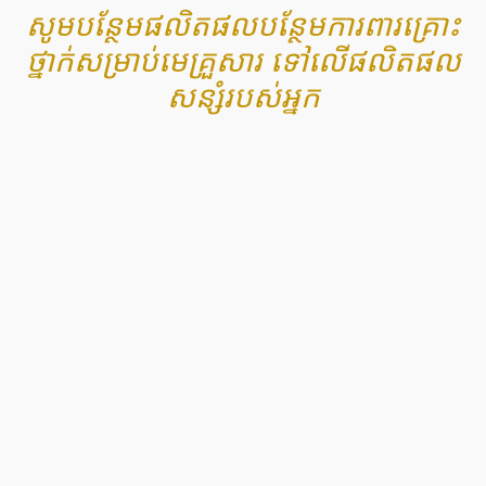
សូមបន្ថែមផលិតផលបន្ថែមការពារគ្រោះ
ថ្នាក់សម្រាប់មេគ្រួសារ ទៅលើផលិតផល
សន្សំរបស់អ្នក