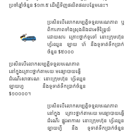
ប្រចាំឆ្នាំចំនួន $១៣.៥ ដើម្បីទិញផលិតផលបន្ថែមនេះ។
ប្រសិនបើលោកសម្បត្តិទទួលមរណភាព ឬ
ពិការភាពទាំងស្រុងនិងជាអចិន្ត្រៃយ៍
ដោយសារ គ្រោះថ្នាក់ទូទៅ នោះក្រុមហ៊ុន
ហ្វ័រឈួន ឡាយ ហ៍ នឹងទូទាត់ទឹកប្រាក់
ចំនួន $៥០០០
ប្រសិនបើលោកសម្បត្តិទទួលមរណភាព
នៅក្នុងគ្រោះថ្នាក់តាមរយៈមធ្យោបាយធ្វើ
ដំណើរសាធារណៈ នោះក្រុមហ៊ុន ហ្វ័រឈួន
ឡាយហ្វ នឹងទូទាត់ទឹកប្រាក់ចំនួន
$១០០០០។
ប្រសិនបើលោកសម្បត្តិទទួលមរណភាព
នៅក្នុង គ្រោះថ្នាក់តាមរយៈមធ្យោបាយធ្វើ
ដំណើរ ផ្លូវអាកាស នោះក្រុមហ៊ុន ហ្វ័រឈួន
ឡាយហ្វី នឹង ទូទាត់ទឹកប្រាក់ចំនួន