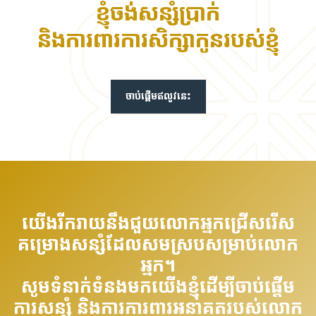
ខ្ញុំចង់សន្សំប្រាក់
និងការពារការសិក្សាកូនរបស់ខ្ញុំ
ចាប់ផ្តើមឥលូវនេះ
យើងរីករាយនឹងជួយលោកអ្នកជ្រើសរើស
គម្រោងសន្សំដែលសមស្របសម្រាប់លោក
អ្នក។
សូមទំនាក់ទំនងមកយើងខ្ញុំដើម្បីចាប់ផ្តើម
ការសន្សំ និងការការពារអនាគតរបស់លោក