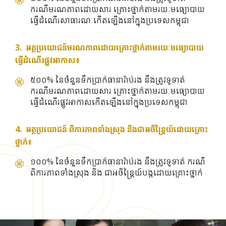
ករណីមរណភាពដោយសារ គ្រោះថ្នាក់តាមរយៈមធ្យោបាយ
ធ្វើដំណើរសាធារណៈកើតឡើងនៅក្នុងប្រទេសកម្ពុជា
3. អត្ថប្រយោជន៍មរណភាពដោយគ្រោះថ្នាក់តាមរយៈមធ្យោបាយ
ធ្វើដំណើរផ្លូវអាកាស៖
៥០០% នៃចំនួនទឹកប្រាក់ធានារ៉ាប់រង នឹងត្រូវទូទាត់
ករណីមរណភាពដោយសារ គ្រោះថ្នាក់តាមរយៈមធ្យោបាយ
ធ្វើដំណើរផ្លូវអាកាសកើតឡើងនៅក្នុងប្រទេសកម្ពុជា
4. អត្ថប្រយោជន៍ ពិការភាពទាំងស្រុង និងជាអចិន្ត្រៃយ៍ដោយគ្រោះ
ថ្នាក់៖
១០០% នៃចំនួនទឹកប្រាក់ធានារ៉ាប់រង នឹងត្រូវទូទាត់ ករណី
ពិការភាពទាំងស្រុង និង ជាអចិន្ត្រៃយ៍បង្កដោយគ្រោះថ្នាក់