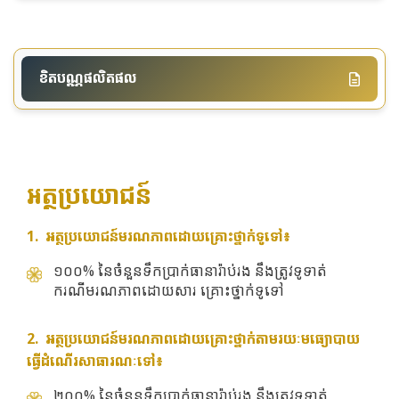
ខិតបណ្ណផលិតផល
អត្ថប្រយោជន៍
1. អត្ថប្រយោជន៍មរណភាពដោយគ្រោះថ្នាក់ទូទៅ៖
១០០% នៃចំនួនទឹកប្រាក់ធានារ៉ាប់រង នឹងត្រូវទូទាត់
ករណីមរណភាពដោយសារ គ្រោះថ្នាក់ទូទៅ
2. អត្ថប្រយោជន៍មរណភាពដោយគ្រោះថ្នាក់តាមរយៈមធ្យោបាយ
ធ្វើដំណើរសាធារណៈទៅ៖
២០០% នៃចំនួនទឹកប្រាក់ធានារ៉ាប់រង នឹងត្រូវទូទាត់