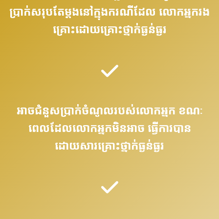
ប្រាក់សរុបតែម្តងនៅក្នុងករណីដែល លោកអ្នករង
គ្រោះដោយគ្រោះថ្នាក់ធ្ងន់ធ្ងរ
អាចជំនួសប្រាក់ចំណូលរបស់លោកអ្នក ខណៈ
ពេលដែលលោកអ្នកមិនអាច ធ្វើការបាន
ដោយសារគ្រោះថ្នាក់ធ្ងន់ធ្ងរ