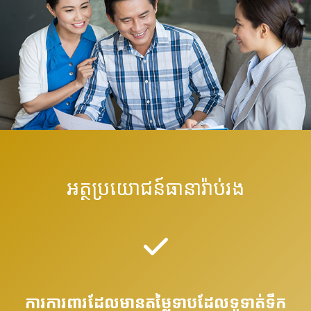
អត្ថប្រយោជន៍ធានារ៉ាប់រង
ការការពារដែលមានតម្លៃទាបដែលទូទាត់ទឹក