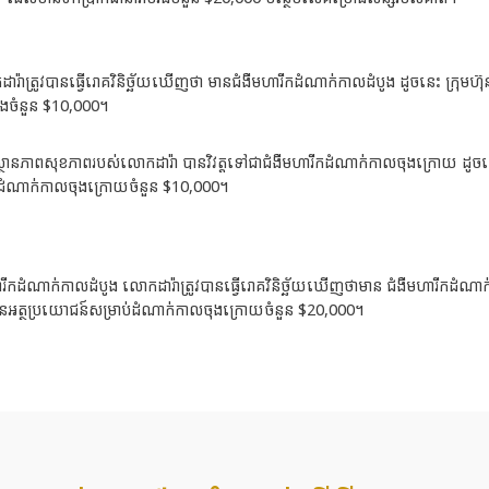
ោក​ដារ៉ាត្រូវ​បាន​ធ្វើរោគវិនិច្ឆ័យឃើញថា មាន​ជំងឺ​មហារីក​ដំណាក់​កាល​ដំបូង ដូចនេះ ក្រុមហ៊
បូងចំនួន $10,000។​
ថានភាព​សុខភាពរបស់លោក​ដារ៉ា បានវិវត្តទៅជា​ជំងឺ​មហារីក​ដំណាក់កាលចុងក្រោយ ដូចនេ
រាប់ដំណាក់កាលចុងក្រោយចំនួន $10,000។​
ហារីកដំណាក់កាលដំបូង លោកដារ៉ាត្រូវបានធ្វើរោគវិនិច្ឆ័យឃើញថាមាន ជំងឺមហារីកដំណា
់​ជូន​អត្ថប្រយោជន៍សម្រាប់ដំណាក់កាលចុងក្រោយចំនួន $20,000។​