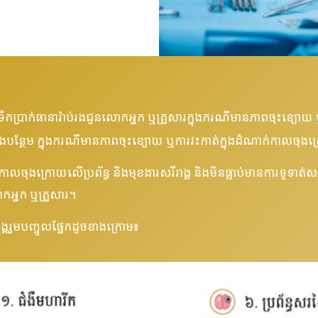
ឹកប្រាក់ធានារ៉ាប់រងជូនលោកអ្នក ឬគ្រួសារក្នុងករណីមានភាពចុះខ្យោយ ឬ
់រងបន្ថែម ក្នុងករណីមានភាពចុះខ្យោយ ឬការវះកាត់ក្នុងដំណាក់កាលចុងក្រ
លចុងក្រោយលើប្រព័ន្ធ និងមុខងារសរីរាង្គ និងមិនធ្លាប់មានការទូទាត់សម
ោកអ្នក ឬគ្រួសារ។
ង្គរួមបញ្ចូលផ្នែកដូចខាងក្រោម៖