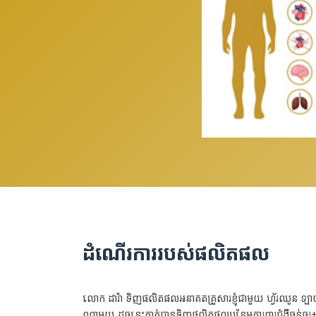
ដំណើរការរបស់ផលិតផល
លោក ដារ៉ា ទិញផលិតផលអនាគតគ្រួសារខ្ញុំជាមួយ ហ្វ័រឈូន ឡាយហ្
ណាមួយ ដូចនេះគាត់បានទិញផលិតផលបន្ថែមការពារជំងឺធ្ងន់ធ្ងរ+