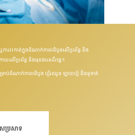
ការវះកាត់ក្នុងដំណាក់កាលដំបូងលើប្រព័ន្ធ និង
ោយលើប្រព័ន្ធ និងមុខងារសរីរាង្គ។
្រាប់​ដំណាក់កាលដំបូង ហ្វ័រឈូន ឡាយហ្វ៍ នឹងទូទាត់