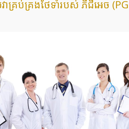
វាគ្រប់គ្រងថែទាំរបស់ ភីជីអេច (P