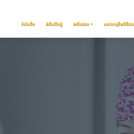
ទំព័រដើម
អំពីយើងខ្ញុំ
ផលិតផល
សេវាបម្រើអតិថិជន