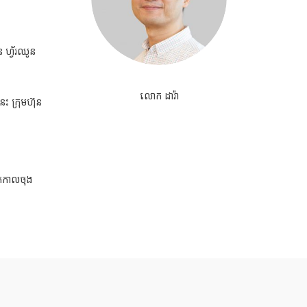
ុន ហ្វ័រឈូន
លោក ដារ៉ា
ះ ក្រុមហ៊ុន
ក់កាលចុង